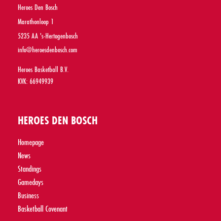
Heroes Den Bosch
Marathonloop 1
5235 AA 's-Hertogenbosch
info@heroesdenbosch.com
Heroes Basketball B.V.
KVK: 66949939
HEROES DEN BOSCH
Homepage
News
Standings
Gamedays
Business
Basketball Covenant