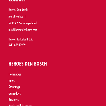
Heroes Den Bosch
Marathonloop 1
5235 AA 's-Hertogenbosch
info@heroesdenbosch.com
Heroes Basketball B.V.
KVK: 66949939
HEROES DEN BOSCH
Homepage
News
Standings
Gamedays
Business
Basketball Covenant