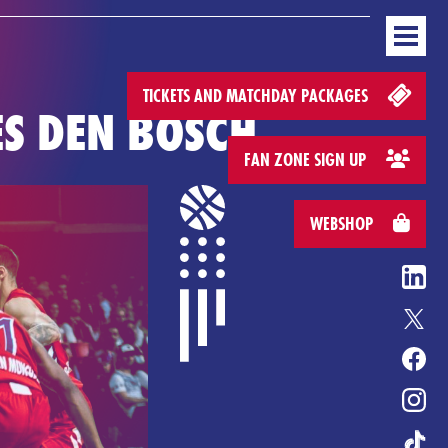
GAMEDAYS
STANDINGS
BUSINESS
MEDIA & PRESS
WEBSHOP
EN
L COVENANT
ENTERTAINMENT
HONOURS
HEROES GAME
TICKETS AND MATCHDAY PACKAGES
S DEN BOSCH
FAN ZONE SIGN UP
WEBSHOP