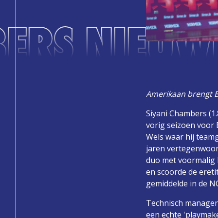
ERS NIEUWE
Amerikaan brengt B
Siyani Chambers (1.
vorig seizoen voor 
Wels waar hij teamge
jaren vertegenwoor
duo met voormalig 
en scoorde de ereti
gemiddelde in de N
Technisch manager R
een echte 'playmake