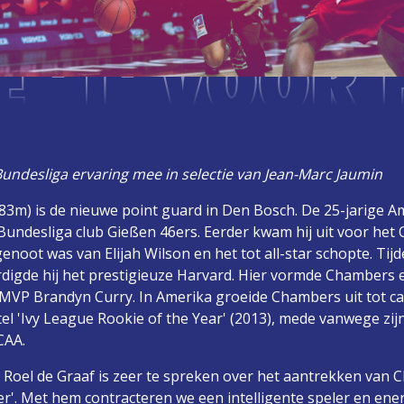
 '1' VOOR 
undesliga ervaring mee in selectie van Jean-Marc Jaumin
83m) is de nieuwe point guard in Den Bosch. De 25-jarige 
Bundesliga club Gießen 46ers. Eerder kwam hij uit voor het 
noot was van Elijah Wilson en het tot all-star schopte. Tijd
digde hij het prestigieuze Harvard. Hier vormde Chambers 
MVP Brandyn Curry. In Amerika groeide Chambers uit tot ca
tel 'Ivy League Rookie of the Year' (2013), mede vanwege zij
CAA.
oel de Graaf is zeer te spreken over het aantrekken van Ch
r'. Met hem contracteren we een intelligente speler en ene