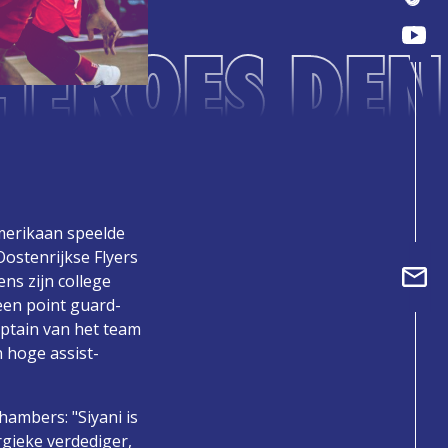
HEROES DEN
Amerikaan speelde
Oostenrijkse Flyers
ens zijn college
een point guard-
ptain van het team
n hoge assist-
ambers: "Siyani is
rgieke verdediger,