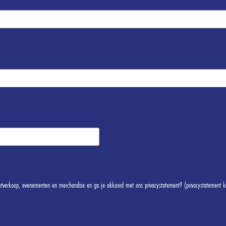
cketverkoop, evenementen en merchandise en ga je akkoord met ons privacystatement? (privacystatement