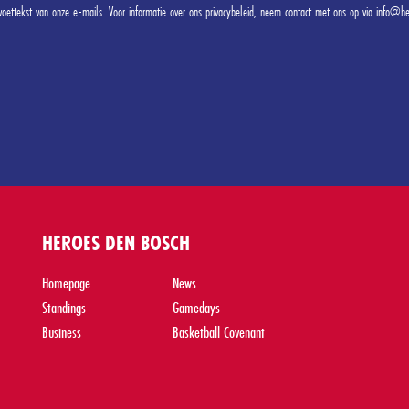
voettekst van onze e-mails. Voor informatie over ons privacybeleid, neem contact met ons op via info@h
HEROES DEN BOSCH
Homepage
News
Standings
Gamedays
Business
Basketball Covenant