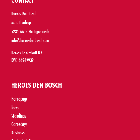
CONTACT
Heroes Den Bosch
Marathonloop 1
5235 AA 's-Hertogenbosch
info@heroesdenbosch.com
Heroes Basketball B.V.
KVK: 66949939
HEROES DEN BOSCH
Homepage
News
Standings
Gamedays
Business