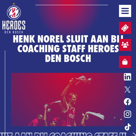
NEWS
TICKETS AND MATCHDAY PACKAGES
TEAM
HENK NOREL SLUIT AAN BIJ
GAMEDAYS
COACHING STAFF HEROES
STANDINGS
FAN ZONE SIGN UP
BUSINESS
DEN BOSCH
MEDIA & PRESS
WEBSHOP
WEBSHOP
EN
BASKETBALL COVENANT
ENTERTAINMENT
HONOURS
HEROES GAME
TICKETS
WEBSHOP