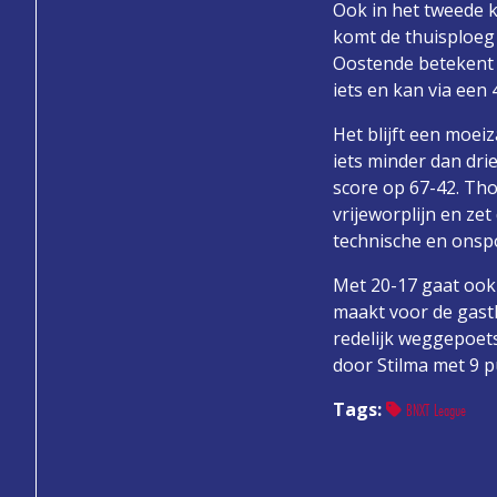
Ook in het tweede k
komt de thuisploeg
Oostende betekent 
iets en kan via een
Het blijft een moei
iets minder dan dri
score op 67-42. Th
vrijeworplijn en ze
technische en onspo
Met 20-17 gaat ook 
maakt voor de gasth
redelijk weggepoet
door Stilma met 9 p
Tags:
BNXT League