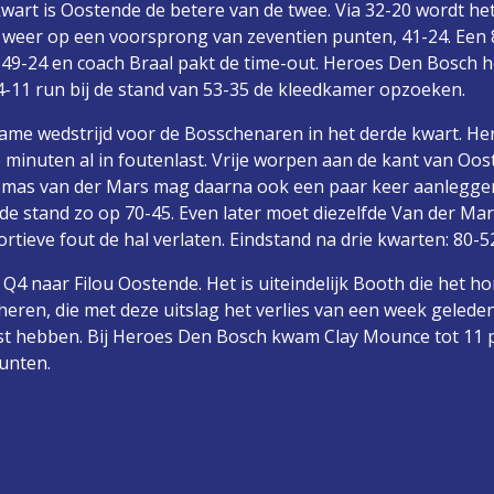
wart is Oostende de betere van de twee. Via 32-20 wordt het
 weer op een voorsprong van zeventien punten, 41-24. Een 
49-24 en coach Braal pakt de time-out. Heroes Den Bosch h
 4-11 run bij de stand van 53-35 de kleedkamer opzoeken.
zame wedstrijd voor de Bosschenaren in het derde kwart. Her
e minuten al in foutenlast. Vrije worpen aan de kant van Oo
omas van der Mars mag daarna ook een paar keer aanlegge
t de stand zo op 70-45. Even later moet diezelfde Van der Ma
rtieve fout de hal verlaten. Eindstand na drie kwarten: 80-5
Q4 naar Filou Oostende. Het is uiteindelijk Booth die het h
eren, die met deze uitslag het verlies van een week gelede
st hebben. Bij Heroes Den Bosch kwam Clay Mounce tot 11 
unten.