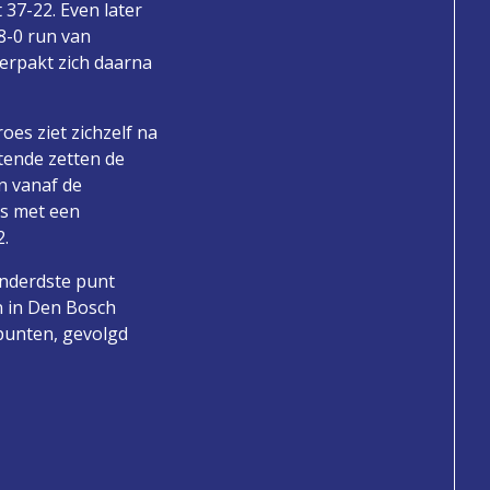
 37-22. Even later
8-0 run van
erpakt zich daarna
oes ziet zichzelf na
stende zetten de
n vanaf de
rs met een
2.
onderdste punt
n in Den Bosch
punten, gevolgd