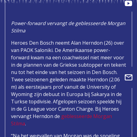
OSCH TEKENT ALAN HERNDON TOT 
Power-forward vervangt de geblesseerde Morgan
Stilma
Heroes Den Bosch neemt Alan Herndon (26) over
van PAOK Saloniki. De Amerikaanse power-
forward kwam na een coachwissel niet meer voor
in de plannen van de Griekse subtopper en tekent
nu tot het einde van het seizoen in Den Bosch.
Twee seizoenen geleden maakte Herndon (2.06
m) als eerstejaars prof vanuit de University of
Wyoming zijn debuut in Europa bij Sakarya in de
Turkse topdivisie. Afgelopen seizoen speelde hij
in de G League voor Canton Charge. Bij Heroes
vervangt Herndon de
geblesseerde Morgan
Stilma
.
“Na het wegvallen van Morgan was de spoeling