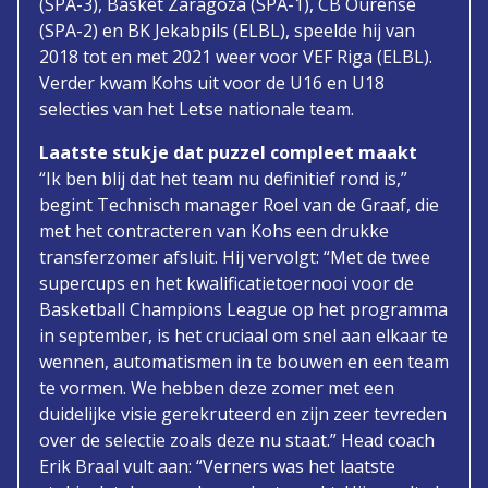
(SPA-3), Basket Zaragoza (SPA-1), CB Ourense
(SPA-2) en BK Jekabpils (ELBL), speelde hij van
2018 tot en met 2021 weer voor VEF Riga (ELBL).
Verder kwam Kohs uit voor de U16 en U18
selecties van het Letse nationale team.
Laatste stukje dat puzzel compleet maakt
“Ik ben blij dat het team nu definitief rond is,”
begint Technisch manager Roel van de Graaf, die
met het contracteren van Kohs een drukke
transferzomer afsluit. Hij vervolgt: “Met de twee
supercups en het kwalificatietoernooi voor de
Basketball Champions League op het programma
in september, is het cruciaal om snel aan elkaar te
wennen, automatismen in te bouwen en een team
te vormen. We hebben deze zomer met een
duidelijke visie gerekruteerd en zijn zeer tevreden
over de selectie zoals deze nu staat.” Head coach
Erik Braal vult aan: “Verners was het laatste