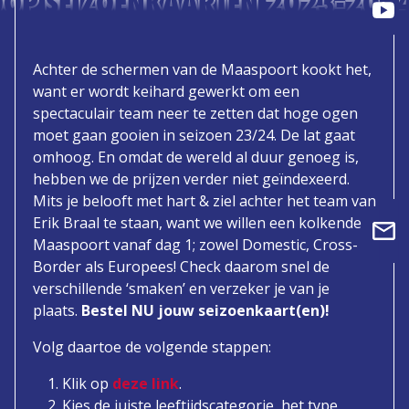
OOP SEIZOENKAARTEN 2023-2024
Achter de schermen van de Maaspoort kookt het,
want er wordt keihard gewerkt om een
spectaculair team neer te zetten dat hoge ogen
moet gaan gooien in seizoen 23/24. De lat gaat
omhoog. En omdat de wereld al duur genoeg is,
hebben we de prijzen verder niet geïndexeerd.
Mits je belooft met hart & ziel achter het team van
Erik Braal te staan, want we willen een kolkende
Maaspoort vanaf dag 1; zowel Domestic, Cross-
Border als Europees! Check daarom snel de
verschillende ‘smaken’ en verzeker je van je
plaats.
Bestel NU jouw seizoenkaart(en)!
Volg daartoe de volgende stappen:
Klik op
deze link
.
Kies de juiste leeftijdscategorie, het type