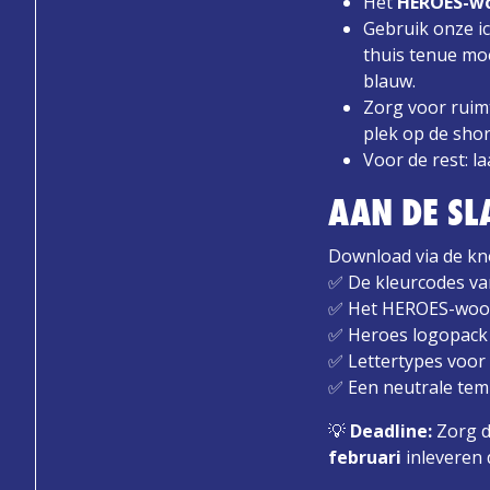
Het
HEROES-w
Gebruik onze i
thuis tenue moe
blauw.
Zorg voor ruim
plek op de shor
Voor de rest: la
AAN DE SL
Download via de kn
✅ De kleurcodes v
✅ Het HEROES-woo
✅ Heroes logopack
✅ Lettertypes voo
✅ Een neutrale tem
💡
Deadline:
Zorg da
februari
inleveren 