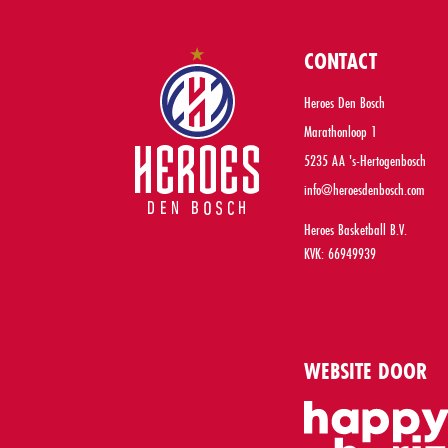
CONTACT
Heroes Den Bosch
Marathonloop 1
5235 AA 's-Hertogenbosch
info@heroesdenbosch.com
Heroes Basketball B.V.
KVK: 66949939
WEBSITE DOOR