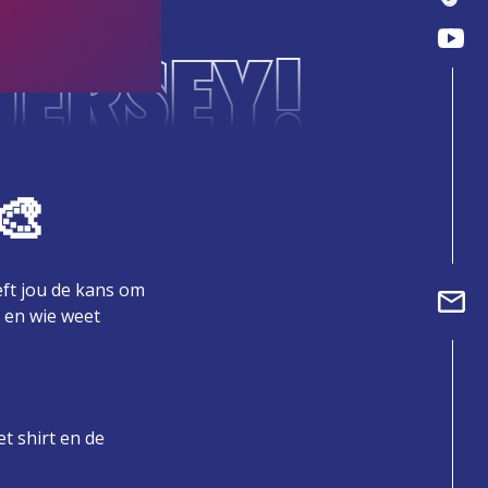
JERSEY!
🎨
eft jou de kans om
n en wie weet
t shirt en de