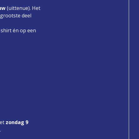
uw
(uittenue). Het
 grootste deel
shirt én op een
met
zondag 9
.