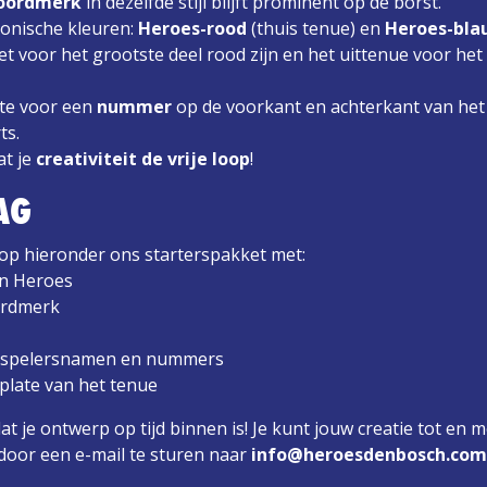
oordmerk
in dezelfde stijl blijft prominent op de borst.
conische kleuren:
Heroes-rood
(thuis tenue) en
Heroes-bla
t voor het grootste deel rood zijn en het uittenue voor het
te voor een
nummer
op de voorkant en achterkant van het 
ts.
at je
creativiteit de vrije loop
!
AG
op hieronder ons starterspakket met:
an Heroes
rdmerk
r spelersnamen en nummers
plate van het tenue
t je ontwerp op tijd binnen is! Je kunt jouw creatie tot en 
door een e-mail te sturen naar
info@heroesdenbosch.com