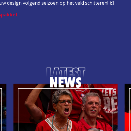
uw design volgend seizoen op het veld schitteren! 🙌
spakket
LATEST
NEWS