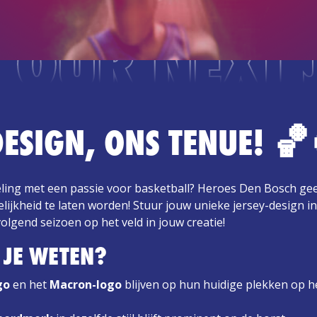
 OUR NEXT 
ESIGN, ONS TENUE! 🏀
veling met een passie voor basketball? Heroes Den Bosch ge
ijkheid te laten worden! Stuur jouw unieke jersey-design i
olgend seizoen op het veld in jouw creatie!
 JE WETEN?
go
en het
Macron-logo
blijven op hun huidige plekken op he