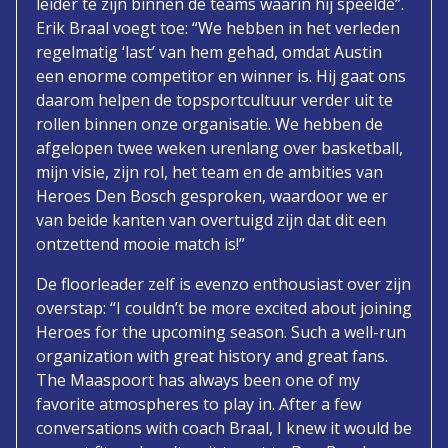
leider te zijn binnen de teams waarin hij speelde”.
Erik Braal voegt toe: “We hebben in het verleden
regelmatig ‘last’ van hem gehad, omdat Austin
een enorme competitor en winner is. Hij gaat ons
daarom helpen de topsportcultuur verder uit te
rollen binnen onze organisatie. We hebben de
afgelopen twee weken urenlang over basketball,
mijn visie, zijn rol, het team en de ambities van
Heroes Den Bosch gesproken, waardoor we er
van beide kanten van overtuigd zijn dat dit een
ontzettend mooie match is!”
De floorleader zelf is evenzo enthousiast over zijn
overstap: “I couldn’t be more excited about joining
Heroes for the upcoming season. Such a well-run
organization with great history and great fans.
The Maaspoort has always been one of my
favorite atmospheres to play in. After a few
conversations with coach Braal, I knew it would be