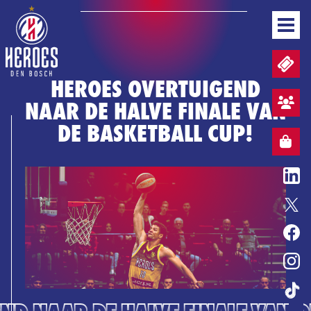
NIEUWS
TICKETS EN WEDSTRIJDPACKS
TEAM
HEROES OVERTUIGEND
WEDSTRIJDEN
NAAR DE HALVE FINALE VAN
STAND
AANMELDEN SFEERVAK
BUSINESS
DE BASKETBALL CUP!
MEDIA & PERS
WEBSHOP
WEBSHOP
NL
BASKETBALL CONVENANT
ENTERTAINMENT
ERELIJST
HEROES GAME
TICKETS
WEBSHOP