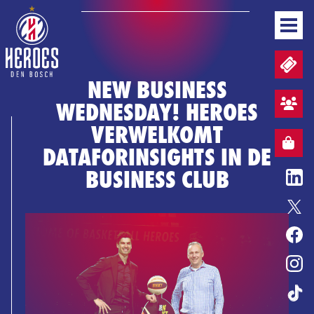
NIEUWS
TICKETS EN WEDSTRIJDPACKS
TEAM
NEW BUSINESS
WEDSTRIJDEN
WEDNESDAY! HEROES
STAND
AANMELDEN SFEERVAK
BUSINESS
VERWELKOMT
MEDIA & PERS
WEBSHOP
WEBSHOP
DATAFORINSIGHTS IN DE
NL
BUSINESS CLUB
BASKETBALL CONVENANT
ENTERTAINMENT
ERELIJST
HEROES GAME
TICKETS
WEBSHOP