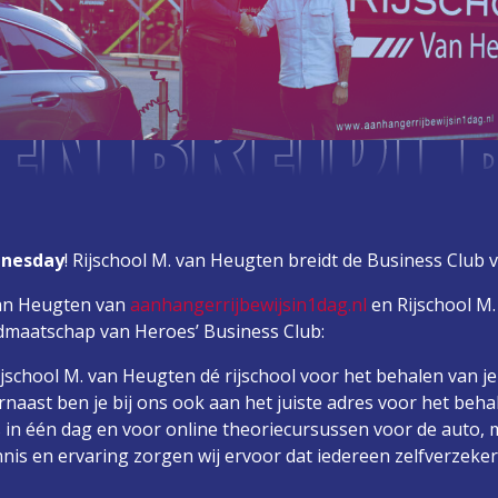
EN BREIDT B
dnesday
! Rijschool M. van Heugten breidt de Business Club v
van Heugten van
aanhangerrijbewijsin1dag.nl
en Rijschool M
 lidmaatschap van Heroes’ Business Club:
Rijschool M. van Heugten dé rijschool voor het behalen van j
rnaast ben je bij ons ook aan het juiste adres voor het beha
 in één dag en voor online theoriecursussen voor de auto, 
is en ervaring zorgen wij ervoor dat iedereen zelfverzekerd