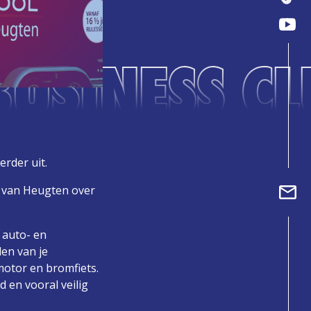
USINESS CL
erder uit.
. van Heugten over
e auto- en
len van je
motor en bromfiets.
 en vooral veilig