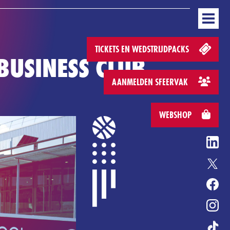
AM
WEDSTRIJDEN
STAND
BUSINESS
MEDIA & PERS
WEBSHOP
NL
L CONVENANT
ENTERTAINMENT
ERELIJST
HEROES GAME
TICKETS EN WEDSTRIJDPACKS
BUSINESS CLUB
AANMELDEN SFEERVAK
WEBSHOP