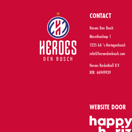
CONTACT
Heroes Den Bosch
Marathonloop 1
5235 AA 's-Hertogenbosch
info@heroesdenbosch.com
Heroes Basketball B.V.
KVK: 66949939
WEBSITE DOOR