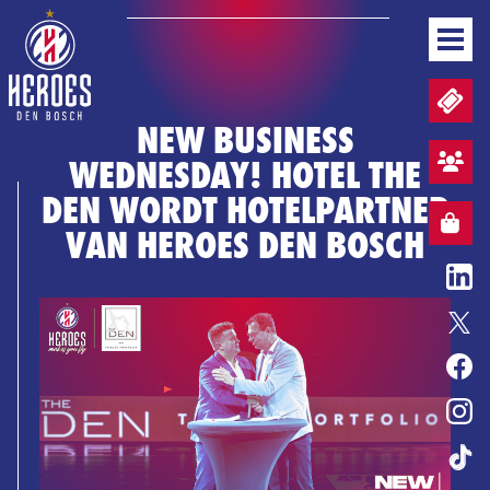
NIEUWS
TICKETS EN WEDSTRIJDPACKS
TEAM
NEW BUSINESS
WEDSTRIJDEN
WEDNESDAY! HOTEL THE
STAND
AANMELDEN SFEERVAK
BUSINESS
DEN WORDT HOTELPARTNER
MEDIA & PERS
WEBSHOP
WEBSHOP
VAN HEROES DEN BOSCH
NL
BASKETBALL CONVENANT
ENTERTAINMENT
ERELIJST
HEROES GAME
TICKETS
WEBSHOP