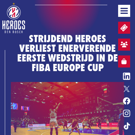
NIEUWS
TICKETS EN WEDSTRIJDPACKS
TEAM
STRIJDEND HEROES
WEDSTRIJDEN
VERLIEST ENERVERENDE
STAND
AANMELDEN SFEERVAK
BUSINESS
EERSTE WEDSTRIJD IN DE
MEDIA & PERS
WEBSHOP
WEBSHOP
FIBA EUROPE CUP
NL
BASKETBALL CONVENANT
ENTERTAINMENT
ERELIJST
HEROES GAME
TICKETS
WEBSHOP