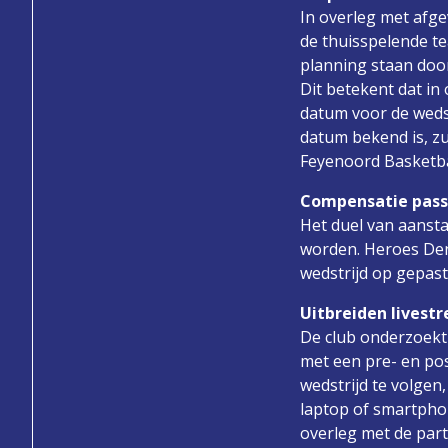
In overleg met afg
de thuisspelende t
planning staan doo
Dit betekent dat i
datum voor de weds
datum bekend is, z
Feyenoord Basketbal
Compensatie passe
Het duel van aanst
worden. Heroes Den 
wedstrijd op gepast
Uitbreiden livest
De club onderzoekt 
met een pre- en pos
wedstrijd te volgen,
laptop of smartphon
overleg met de part