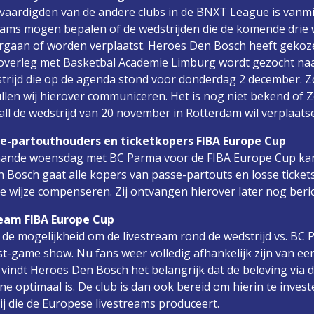
evaardigden van de andere clubs in de BNXT League is vanm
eams mogen bepalen of de wedstrijden die de komende drie
rgaan of worden verplaatst. Heroes Den Bosch heeft gekozen
n overleg met Basketbal Academie Limburg wordt gezocht na
trijd die op de agenda stond voor donderdag 2 december. 
ullen wij hierover communiceren. Het is nog niet bekend of
l de wedstrijd van 20 november in Rotterdam wil verplaatse
-partouthouders en ticketkopers FIBA Europe Cup
aande woensdag met BC Parma voor de FIBA Europe Cup kan 
Bosch gaat alle kopers van passe-partouts en losse ticket
e wijze compenseren. Zij ontvangen hierover later nog berich
ream FIBA Europe Cup
de mogelijkheid om de livestream rond de wedstrijd vs. BC P
t-game show. Nu fans weer volledig afhankelijk zijn van ee
 vindt Heroes Den Bosch het belangrijk dat de beleving via de
e optimaal is. De club is dan ook bereid om hierin te investe
ij die de Europese livestreams produceert.