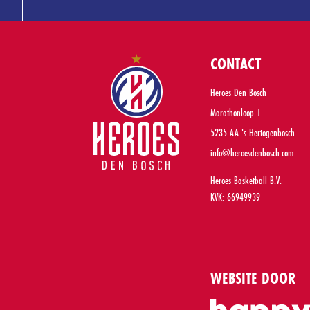
CONTACT
Heroes Den Bosch
Marathonloop 1
5235 AA 's-Hertogenbosch
info@heroesdenbosch.com
Heroes Basketball B.V.
KVK: 66949939
WEBSITE DOOR