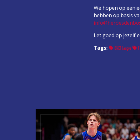
We hopen op eenied
hebben op basis van
info@heroesdenbo
Let goed op jezelf e
Tags:
BNXT League
FI