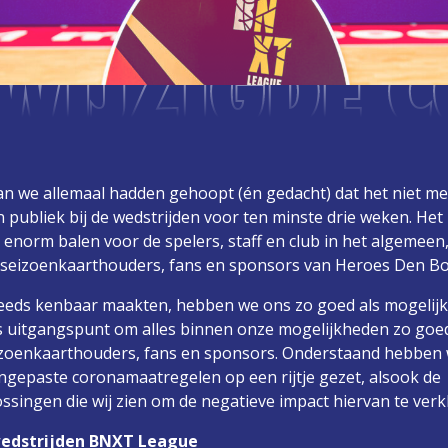
EWIJZIGDE 
 we allemaal hadden gehoopt (én gedacht) dat het niet me
n publiek bij de wedstrijden voor ten minste drie weken. Het
jk enorm balen voor de spelers, staff en club in het algemeen
 seizoenkaarthouders, fans en sponsors van Heroes Den Bo
reeds kenbaar maakten, hebben we ons zo goed als mogelijk
ls uitgangspunt om alles binnen onze mogelijkheden zo goed
izoenkaarthouders, fans en sponsors. Onderstaand hebben 
ngepaste coronamaatregelen op een rijtje gezet, alsook de
singen die wij zien om de negatieve impact hiervan te verk
wedstrijden BNXT League