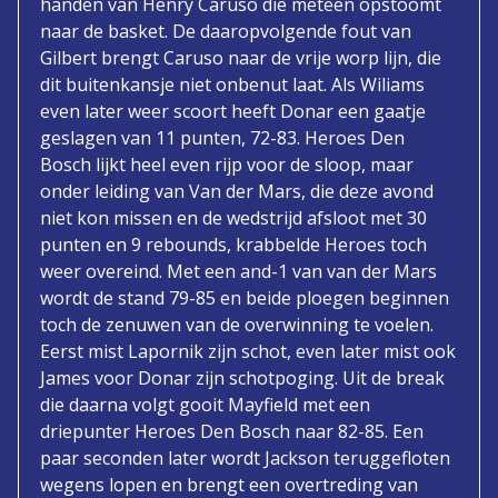
handen van Henry Caruso die meteen opstoomt
naar de basket. De daaropvolgende fout van
Gilbert brengt Caruso naar de vrije worp lijn, die
dit buitenkansje niet onbenut laat. Als Wiliams
even later weer scoort heeft Donar een gaatje
geslagen van 11 punten, 72-83. Heroes Den
Bosch lijkt heel even rijp voor de sloop, maar
onder leiding van Van der Mars, die deze avond
niet kon missen en de wedstrijd afsloot met 30
punten en 9 rebounds, krabbelde Heroes toch
weer overeind. Met een and-1 van van der Mars
wordt de stand 79-85 en beide ploegen beginnen
toch de zenuwen van de overwinning te voelen.
Eerst mist Lapornik zijn schot, even later mist ook
James voor Donar zijn schotpoging. Uit de break
die daarna volgt gooit Mayfield met een
driepunter Heroes Den Bosch naar 82-85. Een
paar seconden later wordt Jackson teruggefloten
wegens lopen en brengt een overtreding van