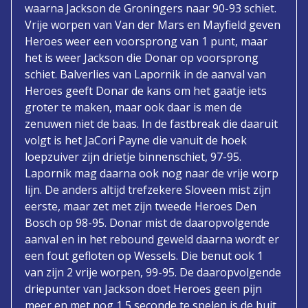
waarna Jackson de Groningers naar 90-93 schiet.
Vrije worpen van Van der Mars en Mayfield geven
Heroes weer een voorsprong van 1 punt, maar
het is weer Jackson die Donar op voorsprong
schiet. Balverlies van Lapornik in de aanval van
Heroes geeft Donar de kans om het gaatje iets
groter te maken, maar ook daar is men de
zenuwen niet de baas. In de fastbreak die daaruit
volgt is het JaCori Payne die vanuit de hoek
loepzuiver zijn drietje binnenschiet, 97-95.
Lapornik mag daarna ook nog naar de vrije worp
lijn. De anders altijd trefzekere Sloveen mist zijn
eerste, maar zet met zijn tweede Heroes Den
Bosch op 98-95. Donar mist de daaropvolgende
aanval en in het rebound geweld daarna wordt er
een fout gefloten op Wessels. Die benut ook 1
van zijn 2 vrije worpen, 99-95. De daaropvolgende
driepunter van Jackson doet Heroes geen pijn
meer en met nog 1,5 seconde te spelen is de buit