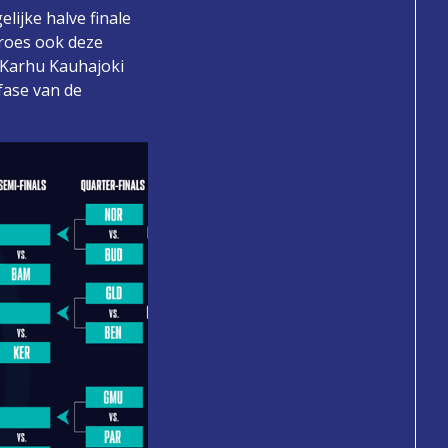
lijke halve finale
roes ook deze
f Karhu Kauhajoki
efase van de