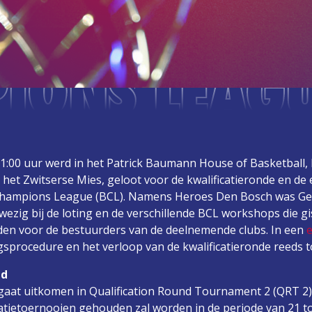
IONS LEAGU
:00 uur werd in het Patrick Baumann House of Basketball, 
 het Zwitserse Mies, geloot voor de kwalificatieronde en de
 Champions League (BCL). Namens Heroes Den Bosch was G
ezig bij de loting en de verschillende BCL workshops die g
en voor de bestuurders van de deelnemende clubs. In een
e
sprocedure en het verloop van de kwalificatieronde reeds t
nd
aat uitkomen in Qualification Round Tournament 2 (QRT 2),
catietoernooien gehouden zal worden in de periode van 21 t