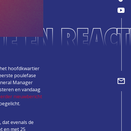
E EN REACT
het hoofdkwartier
 eerste poulefase
eneral Manager
isteren en vandaag
erder nieuwbericht
oegelicht.
 dat evenals de
ot en met 25