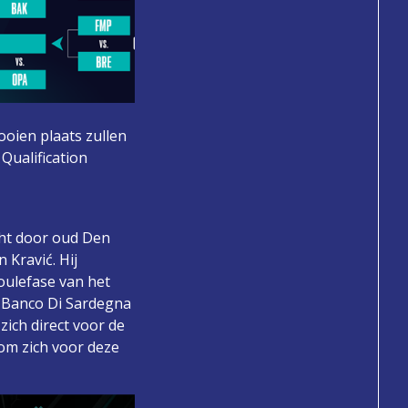
ooien plaats zullen
Qualification
cht door oud Den
Kravić. Hij
oulefase van het
o Banco Di Sardegna
ich direct voor de
 om zich voor deze