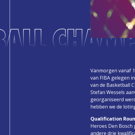
BALL CHAMP
Vanmorgen vanaf 11
van FIBA gelegen in
van de Basketball
Stefan Wessels aanw
georganiseerd werd
hebben we de loting
Qualification Rou
Heroes Den Bosch g
andere drie kwalifi