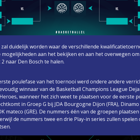
l duidelijk worden waar de verschillende kwalificatietoern
e mogelijkheden aan het bekijken en aan het overwegen om 
2 naar Den Bosch te halen.
eerste poulefase van het toernooi werd ondere andere verri
ievoudig winnaar van de Basketball Champions League Dejan 
Heroes, wanneer het zich weet te plaatsen voor de eerste p
echtkomt in Groep G bij JDA Bourgogne Dijon (FRA), Dinam
AOK mateco (GRE). De nummers één van de groepen plaatsen z
erwijl de nummers twee en drie Play-in series zullen spelen
tsen.