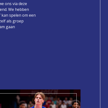
 we ons via deze
diend. We hebben
f kan spelen om een
elf als groep
team gaan