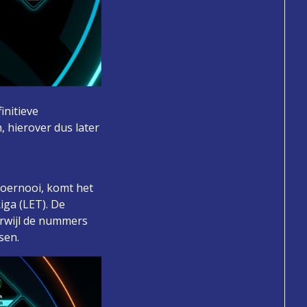
initieve
 hierover dus later
toernooi, komt het
iga (LET). De
erwijl de nummers
sen.