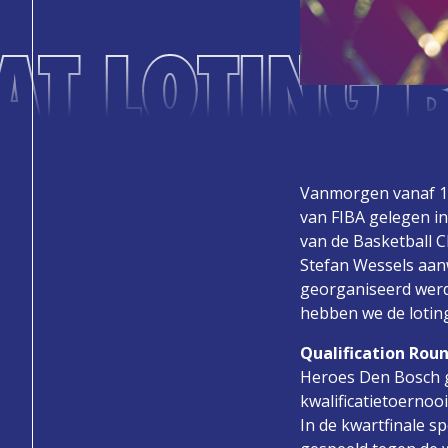
AT LOTING 
Vanmorgen vanaf 11
van FIBA gelegen in
van de Basketball
Stefan Wessels aanw
georganiseerd werd
hebben we de loting
Qualification Rou
Heroes Den Bosch ga
kwalificatietoernoo
In de kwartfinale s