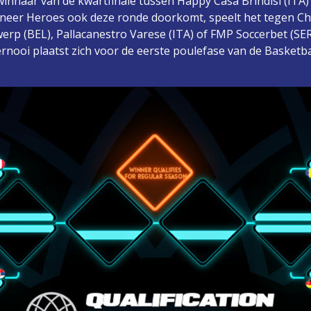
winnaar van de kwartfinale tussen Happy Casa Brindisi (ITA
eer Heroes ook deze ronde doorkomt, speelt het tegen Cho
erp (BEL), Pallacanestro Varese (ITA) of FMP Soccerbet (SER)
rnooi plaatst zich voor de eerste poulefase van de Basket