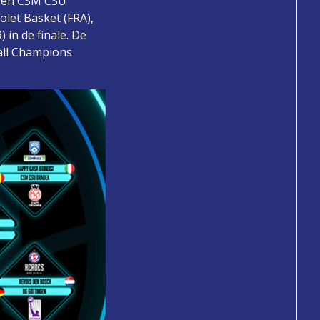
) en CSM CSU
let Basket (FRA),
 in de finale. De
ball Champions