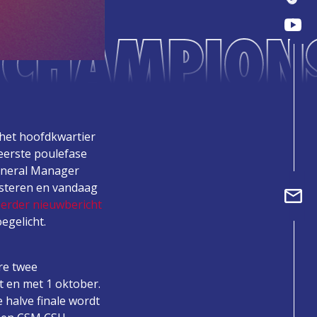
L CHAMPION
het hoofdkwartier
 eerste poulefase
eneral Manager
isteren en vandaag
erder nieuwbericht
egelicht.
re twee
t en met 1 oktober.
 halve finale wordt