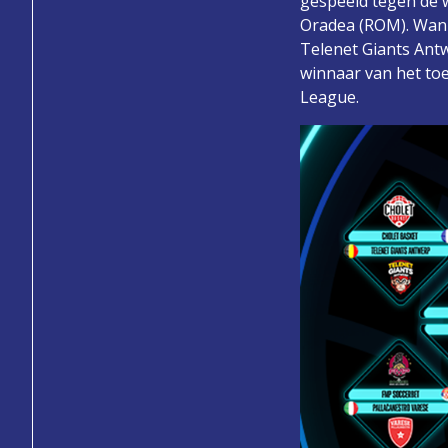
gespeeld tegen de 
Oradea (ROM). Wann
Telenet Giants Antw
winnaar van het toe
League.