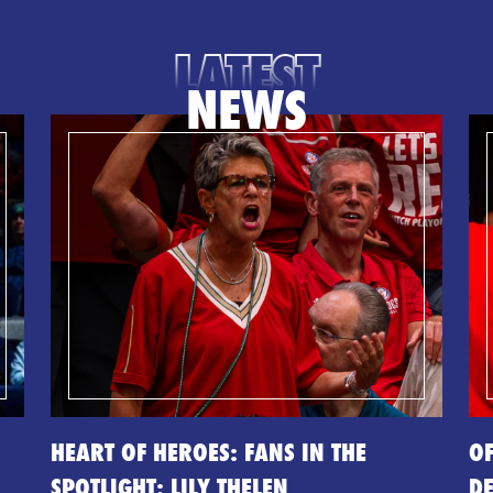
LATEST
NEWS
H
HEART OF HEROES: FANS IN THE
OF
SPOTLIGHT: LILY THELEN
D