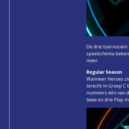
De drie toernooien 
speelschema bekend
meer.
Regular Season
Wanneer Heroes zic
terecht in Groep C 
nummers één van de
twee en drie Play-i