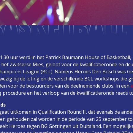
BASKETBAL
:30 uur werd in het Patrick Baumann House of Basketball, 
 het Zwitserse Mies, geloot voor de kwalificatieronde en de
 Champions League (BCL). Namens Heroes Den Bosch was G
ezig bij de loting en de verschillende BCL workshops die g
en voor de bestuurders van de deelnemende clubs. In een
e
 procedure en het verloop van de kwalificatieronde reeds to
nds
at uitkomen in Qualification Round II, dat evenals de ande
ien gehouden zal worden in de periode van 25 september to
peelt Heroes tegen BG Göttingen uit Duitsland. Een mogelijke