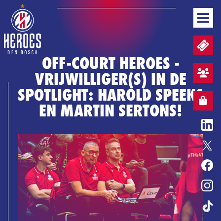
NIEUWS
TICKETS EN WEDSTRIJDPACKS
TEAM
OFF-COURT HEROES -
WEDSTRIJDEN
VRIJWILLIGER(S) IN DE
STAND
AANMELDEN SFEERVAK
BUSINESS
SPOTLIGHT: HAROLD SPEEKS
MEDIA & PERS
WEBSHOP
WEBSHOP
EN MARTIN SERTONS!
NL
BASKETBALL CONVENANT
ENTERTAINMENT
ERELIJST
HEROES GAME
TICKETS
WEBSHOP