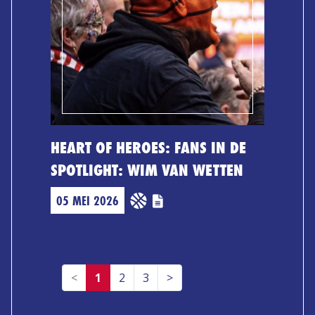
HEART OF HEROES: FANS IN DE
SPOTLIGHT: WIM VAN WETTEN
05 MEI 2026
Previous
Next
<
1
2
3
>