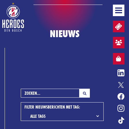
NIEUWS
TICKETS EN WEDSTRIJDPACKS
NIEUWS
TEAM
WEDSTRIJDEN
STAND
AANMELDEN SFEERVAK
BUSINESS
MEDIA & PERS
WEBSHOP
WEBSHOP
NL
BASKETBALL CONVENANT
ENTERTAINMENT
ERELIJST
HEROES GAME
TICKETS
FILTER NIEUWSBERICHTEN MET TAG:
WEBSHOP