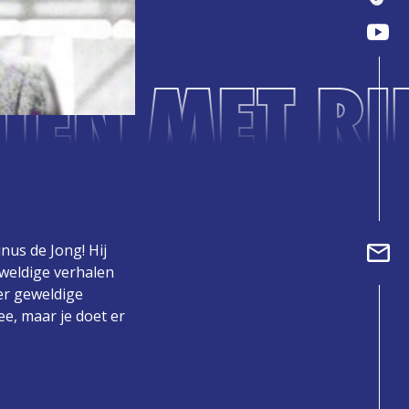
TEN MET RI
nus de Jong! Hij
eweldige verhalen
er geweldige
ee, maar je doet er