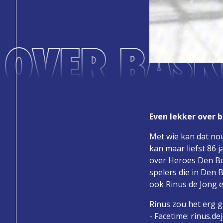
 OVER BASK
Even lekker over 
Met wie kan dat nou
kan maar liefst 86 
over Heroes Den Bos
spelers die in Den 
ook Rinus de Jong e
Rinus zou het erg g
- Facetime: rinus.d