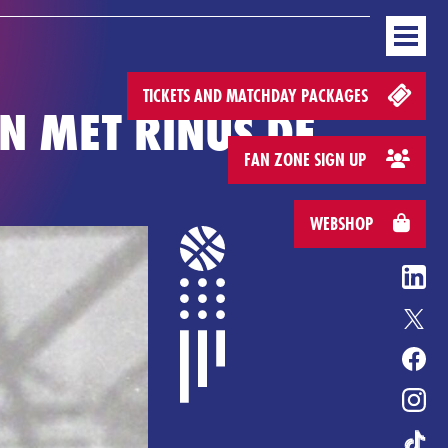
GAMEDAYS
STANDINGS
BUSINESS
MEDIA & PRESS
WEBSHOP
EN
L COVENANT
ENTERTAINMENT
HONOURS
HEROES GAME
TICKETS AND MATCHDAY PACKAGES
N MET RINUS DE
FAN ZONE SIGN UP
WEBSHOP