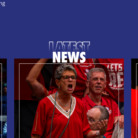
ong
LATEST
NEWS