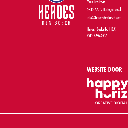
Marathonloop 1
5235 AA 's-Hertogenbosch
info@heroesdenbosch.com
Heroes Basketball B.V.
KVK: 66949939
WEBSITE DOOR