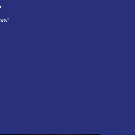
?
es!”