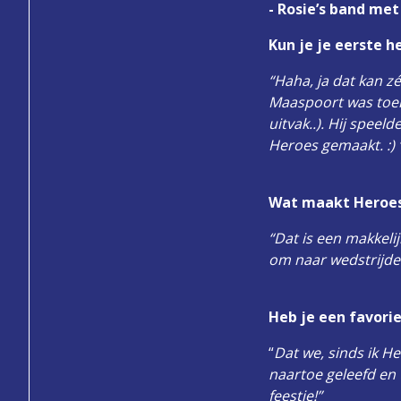
- Rosie’s band me
Kun je je eerste 
“Haha, ja dat kan z
Maaspoort was toen
uitvak..). Hij spee
Heroes gemaakt. :) 
Wat maakt Heroes 
“Dat is een makkelij
om naar wedstrijden
Heb je een favori
“
Dat we, sinds ik H
naartoe geleefd en
feestje!”