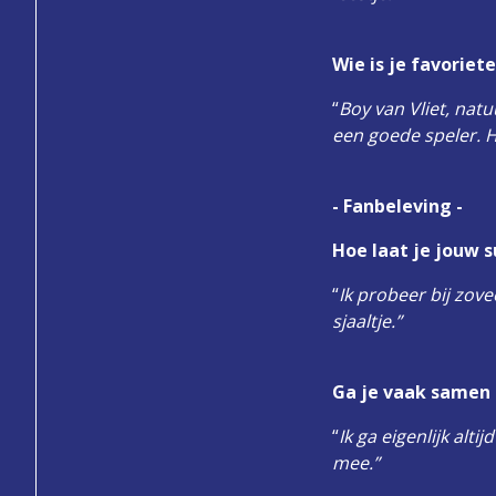
Wie is je favoriete
“
Boy van Vliet, nat
een goede speler. Hi
- Fanbeleving -
Hoe laat je jouw s
“
Ik probeer bij zove
sjaaltje.”
Ga je vaak samen
“
Ik ga eigenlijk al
mee.”