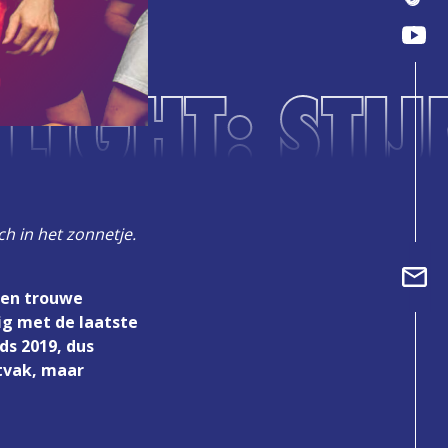
LIGHT: STIJ
h in het zonnetje.
 een trouwe
zig met de laatste
ds 2019, dus
itvak, maar