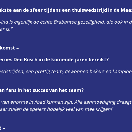
ukste aan de sfeer tijdens een thuiswedstrijd in de Maa
vind is eigenlijk de échte Brabantse gezelligheid, die ook i
r is."
ekomst –
eroes Den Bosch in de komende jaren bereikt?
dstrijden, een prettig team, gewonnen bekers en kampioen
 van fans in het succes van het team?
s van enorme invloed kunnen zijn. Alle aanmoediging draagt 
aar zullen de spelers hopelijk veel van mee krijgen!
”
t –