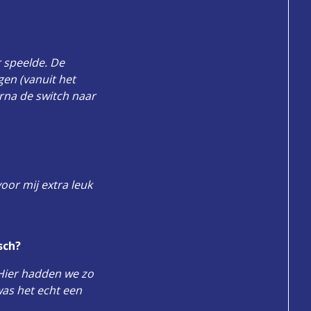
r speelde. De
en (vanuit het
arna de switch naar
voor mij extra leuk
sch?
 Hier hadden we zo
as het echt een