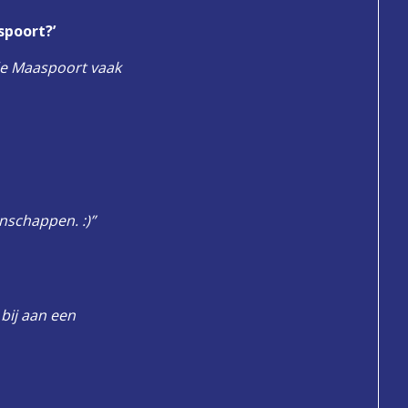
spoort?’
n de Maaspoort vaak
schappen. :)”
bij aan een