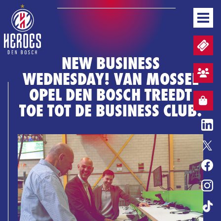
NEWS
TICKETS AND MATCHDAY PACKAGES
TEAM
NEW BUSINESS
GAMEDAYS
WEDNESDAY! VAN MOSSEL
STANDINGS
FAN ZONE SIGN UP
BUSINESS
OPEL DEN BOSCH TREEDT
MEDIA & PRESS
WEBSHOP
WEBSHOP
TOE TOT DE BUSINESS CLUB.
EN
BASKETBALL COVENANT
ENTERTAINMENT
HONOURS
HEROES GAME
TICKETS
WEBSHOP