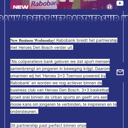
ANK BREIDT HET PARTNERSHIP ME
𝐍𝐞𝐰 𝐁𝐮𝐬𝐢𝐧𝐞𝐬𝐬 𝐖𝐞𝐝𝐧𝐞𝐬𝐝𝐚𝐲! Rabobank breidt het partnership
met Heroes Den Bosch verder uit.
“Als coöperatieve bank geloven we dat sport mensen
samenbrengt en jongeren in beweging krijgt. Daarom
omarmen wij het ‘Heroes 3x3 Toernooi powered by
Rabobank’ en worden we nog actiever binnen de
business club van Heroes Den Bosch. 3x3 basketbal
groeit snel binnen de Urban sports en geeft ons een
mooie kans om jongeren te verbinden, te inspireren en te
ondersteunen.
Dit partnership past perfect binnen onze