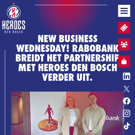
NEWS
TICKETS AND MATCHDAY PACKAGES
TEAM
NEW BUSINESS
GAMEDAYS
WEDNESDAY! RABOBANK
STANDINGS
FAN ZONE SIGN UP
BUSINESS
BREIDT HET PARTNERSHIP
MEDIA & PRESS
WEBSHOP
WEBSHOP
MET HEROES DEN BOSCH
EN
VERDER UIT.
BASKETBALL COVENANT
ENTERTAINMENT
HONOURS
HEROES GAME
TICKETS
WEBSHOP