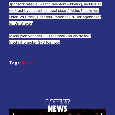
sponsorstrategie, waarin talentontwikkeling, inclusie en
de kracht van sport centraal staan." Aldus Nicolle van
Uden-vd Broek
, 
Directeur Rabobank ’s-Hertogenbosch
en Omstreken
Inschrijven voor het 3x3 toernooi kan via de link:
Inschrijfformulier 3x3 toernooi
Tags:
Business
LATEST
NEWS