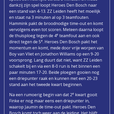
dankzij zijn spel loopt Heroes Den Bosch naar
een stand van 4-13. ZZ Leiden heeft het moeilijk
en staat na 3 minuten al op 3 teamfouten.
Hammink pakt de broodnodige time-out en komt
vervolgens even tot scoren. Meteen daarna loopt
e
de thuisploeg tegen de 4
teamfout aan en ook
e
direct tegen de 5
. Heroes Den Bosch pakt het
momentum en komt, mede door vrije worpen van
Boy van Vliet en Jonathon Williams op een 9-20
voorsprong. Lang duurt dat niet, want ZZ Leiden
schakelt bij en via een 8-0 run is het binnen een
paar minuten 17-20. Beide ploegen gooien nog
een driepunter raak en kunnen met een 20-23
stand aan het tweede kwart beginnen.
e
Na een rumoerig begin van dat 2
kwart gooit
Finke er nog maar eens een driepunter in,
waarop Jaumin de time-out pakt. Heroes Den
Bosch komt toch weer aan de leiding. Het blijft