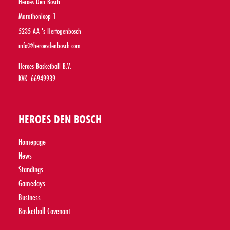
Heroes Den Bosch
Marathonloop 1
5235 AA 's-Hertogenbosch
info@heroesdenbosch.com
Heroes Basketball B.V.
KVK: 66949939
HEROES DEN BOSCH
Homepage
News
Standings
Gamedays
Business
Basketball Covenant