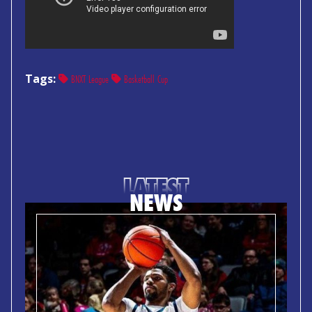
Tags:
BNXT League
Basketball Cup
LATEST
NEWS