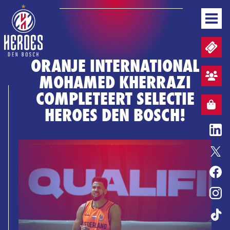
NEWS
TICKETS AND MATCHDAY PACKAGES
TEAM
ORANJE INTERNATIONAL
GAMEDAYS
MOHAMED KHERRAZI
STANDINGS
FAN ZONE SIGN UP
BUSINESS
COMPLETEERT SELECTIE
MEDIA & PRESS
WEBSHOP
WEBSHOP
HEROES DEN BOSCH!
EN
BASKETBALL COVENANT
ENTERTAINMENT
HONOURS
HEROES GAME
TICKETS
WEBSHOP