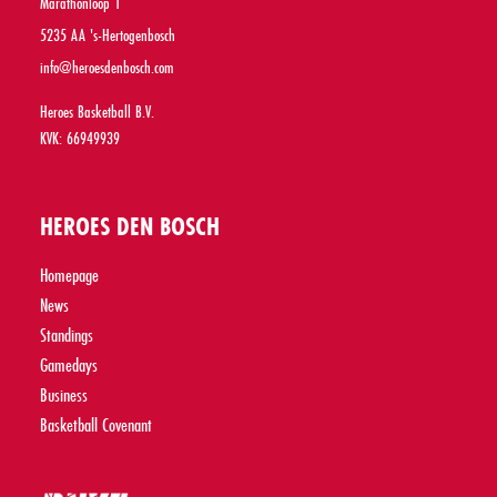
Marathonloop 1
5235 AA 's-Hertogenbosch
info@heroesdenbosch.com
Heroes Basketball B.V.
KVK: 66949939
HEROES DEN BOSCH
Homepage
News
Standings
Gamedays
Business
Basketball Covenant