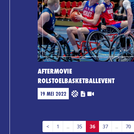
AFTERMOVIE
ROLSTOELBASKETBALLEVENT
19 MEI 2022
Previous
<
1
...
35
36
37
...
70