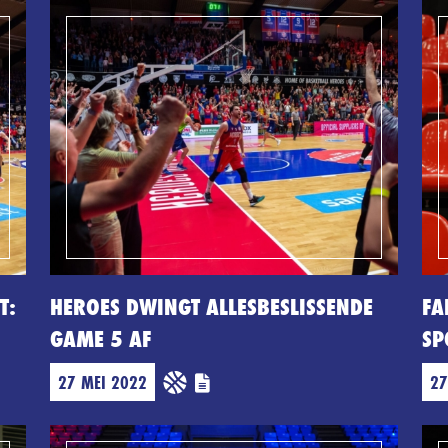
T:
HEROES DWINGT ALLESBESLISSENDE
FA
GAME 5 AF
SP
27 MEI 2022
27