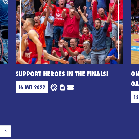
SUPPORT HEROES IN THE FINALS!
ON
GA
16 MEI 2022
15
Next
>