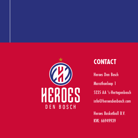
CONTACT
Heroes Den Bosch
Marathonloop 1
5235 AA 's-Hertogenbosch
info@heroesdenbosch.com
Heroes Basketball B.V.
KVK: 66949939